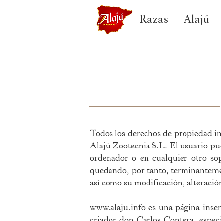
Razas
Alajú
Todos los derechos de propiedad ind
Alajú Zootecnia S.L. El usuario pue
ordenador o en cualquier otro sop
quedando, por tanto, terminantement
así como su modificación, alteració
www.alaju.info
es una página insert
criador don Carlos Contera, especia