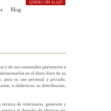
QUIERO UN ALAJÚ
es
Blog
io y de sus contenidos pertenecen a
 almacenarlos en el disco duro de su
e, para su uso personal y privado,
sión, o didácticos, su distribución,
técnica de veterinario, genetista y
e reserva el derecho de efectuar sin